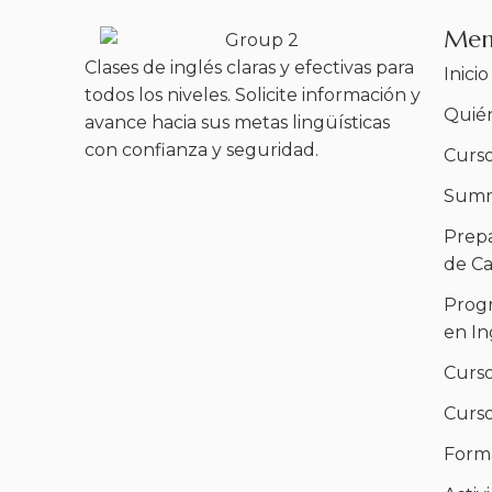
Me
Clases de inglés claras y efectivas para
Inicio
todos los niveles. Solicite información y
Quié
avance hacia sus metas lingüísticas
con confianza y seguridad.
Curso
Summ
Prepa
de C
Progr
en In
Curso
Curso
Forma