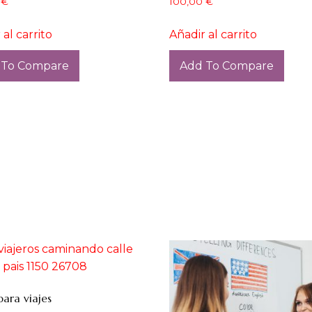
0
€
100,00
€
 al carrito
Añadir al carrito
 To Compare
Add To Compare
para viajes