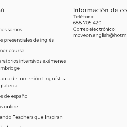
nú
Información de c
Teléfono:
688 705 420
Correo electrónico:
nes somos
moveon.english@hotma
s presenciales de inglés
er course
ratorios intensivos exámenes
ambridge
ama de Inmersión Lingüística
glaterra
s de español
s online
ndo Teachers que Inspiran